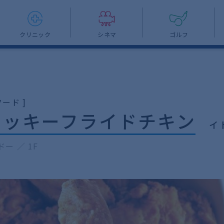
クリニック
シネマ
ゴルフ
ード ]
タッキーフライドチキン
イ
ー ／ 1F