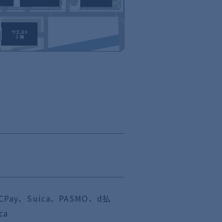
CPay、Suica、PASMO、d払
ca