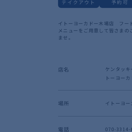
テイクアウト
予約可
イトーヨーカドー木場店 フー
メニューをご用意して皆さまの
ませ。
店名
ケンタッキ
トーヨーカ
場所
イトーヨーカ
電話
070-3314-