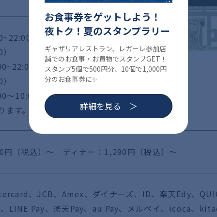
お食事券をゲットしよう！
夜トク！夏のスタンプラリー
~22:00
ギャザリアレストラン、レガーレ参加店
:30）
舗でのお食事・お買物でスタンプGET！
0~22:00
スタンプ5個で500円分、10個で1,000円
分のお食事券に✨
30）
00～10:00は一部商
詳細を見る
ります。
50円（税込）～ ディナー：1,290円（税込）～
stercard、JCB、Amex、ダイナーズ、ID、楽天Edy、QUI
y、LINE Pay、楽天Pay、au Pay、メルペイ、icoca、kita