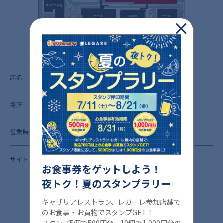
店名
セブン銀行 イトーヨーカドー木場店共同出張所
場所
イトーヨーカドー ／ 1F
営業時間
10:00~22:00
サイト
http://www.sevenbank.co.jp/
お食事券をゲットしよう！
夜トク！夏のスタンプラリー
ギャザリアレストラン、レガーレ参加店舗で
のお食事・お買物でスタンプGET！
スタンプ5個で500円分、10個で1,000円分の