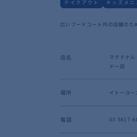
テイクアウト
キッズメニ
広いフードコート内の店舗のた
店名
マクドナル
ドー店
場所
イトーヨーカ
電話
03-5617-6