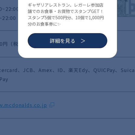
ギャザリアレストラン、レガーレ参加店
0~22:00
舗でのお食事・お買物でスタンプGET！
22:00
スタンプ5個で500円分、10個で1,000円
分のお食事券に✨
詳細を見る
00円（税込）～ ディナー：800円（税込）～
stercard、JCB、Amex、ID、楽天Edy、QUICPay、Sui
Pay
w.mcdonalds.co.jp