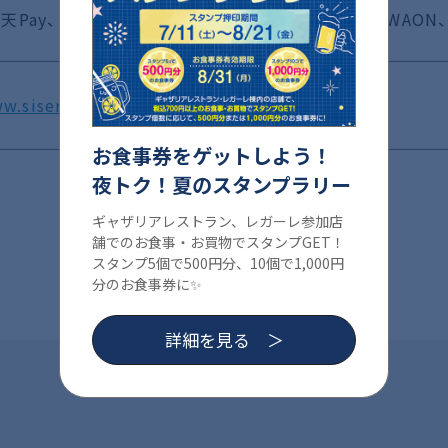
楽天Pay、au Pay、メルペイ、ギンレイ、nanaco、WAON、Al
w.sisen.jp/
お食事券をゲットしよう！
夜トク！夏のスタンプラリー
ギャザリアレストラン、レガーレ参加店
舗でのお食事・お買物でスタンプGET！
スタンプ5個で500円分、10個で1,000円
分のお食事券に✨
詳細を見る