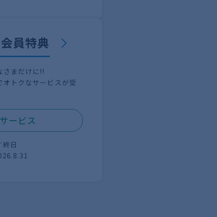
 会員特典
さまだけに!!
でオトクなサービスが受
個サービス
／終日
026.8.31