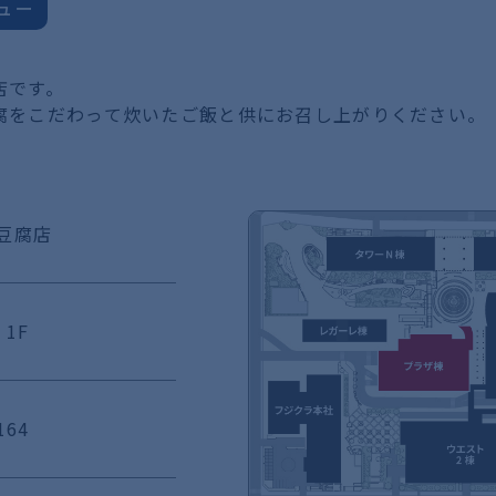
ュー
店です。
腐をこだわって炊いたご飯と供にお召し上がりください。
豆腐店
 1F
164