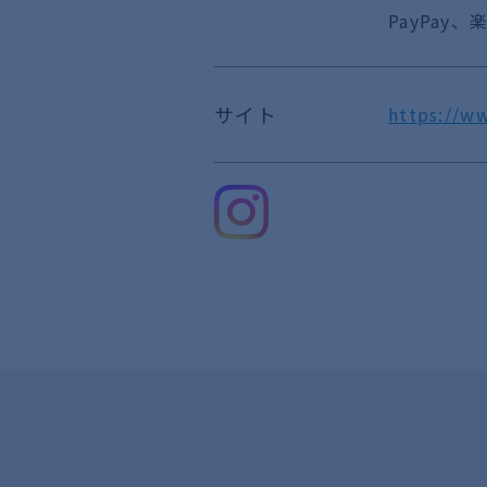
PayPay、
サイト
https://ww