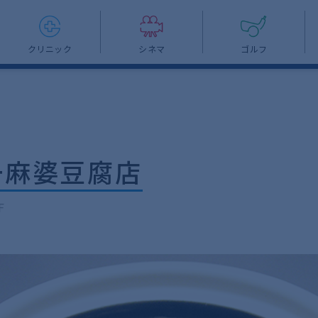
クリニック
シネマ
ゴルフ
一麻婆豆腐店
F