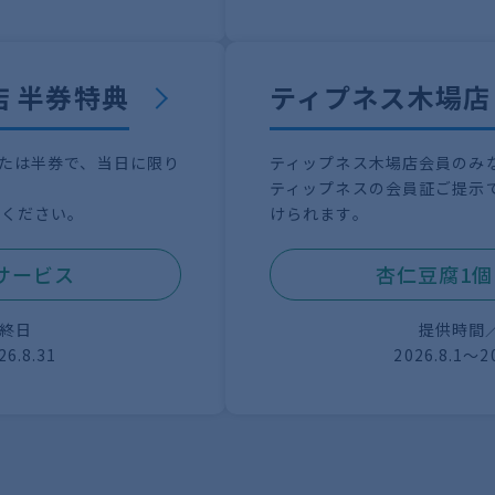
店 半券特典
ティプネス木場店
または半券で、当日に限り
ティップネス木場店会員のみな
ティップネスの会員証ご提示
示ください。
けられます。
サービス
杏仁豆腐1
終日
提供時間
26.8.31
2026.8.1〜2