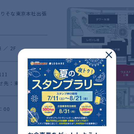
 りそな東京本社出張
 ／ 2F
111
せ先：東京営業部）
：00