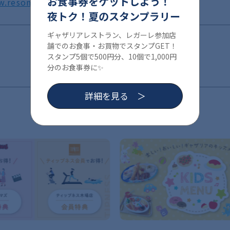
お食事券をゲットしよう！
w.resonabank.co.jp
夜トク！夏のスタンプラリー
ギャザリアレストラン、レガーレ参加店
舗でのお食事・お買物でスタンプGET！
スタンプ5個で500円分、10個で1,000円
分のお食事券に✨
詳細を見る